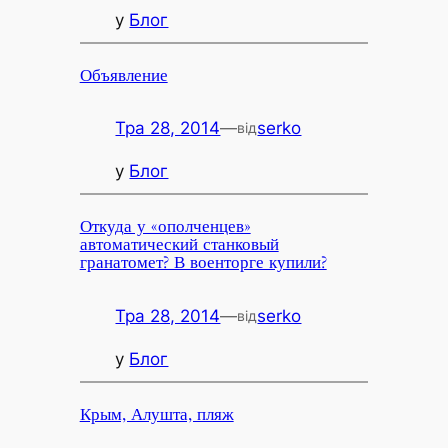
у
Блог
Объявление
Тра 28, 2014
—
serko
від
у
Блог
Откуда у «ополченцев»
автоматический станковый
гранатомет? В военторге купили?
Тра 28, 2014
—
serko
від
у
Блог
Крым, Алушта, пляж