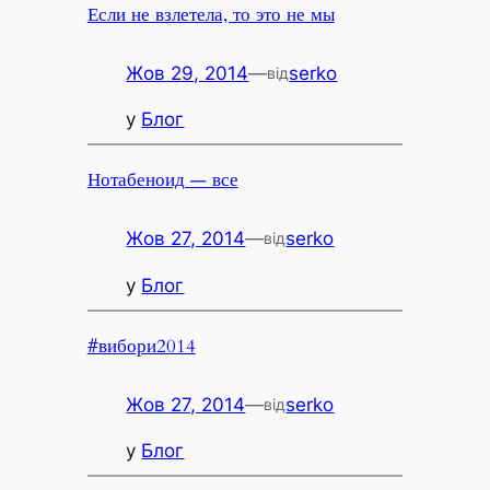
Если не взлетела, то это не мы
Жов 29, 2014
—
serko
від
у
Блог
Нотабеноид — все
Жов 27, 2014
—
serko
від
у
Блог
#‎вибори2014
Жов 27, 2014
—
serko
від
у
Блог