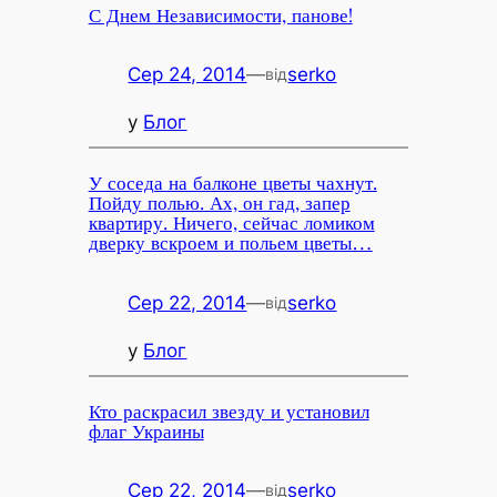
С Днем Независимости, панове!
Сер 24, 2014
—
serko
від
у
Блог
У соседа на балконе цветы чахнут.
Пойду полью. Ах, он гад, запер
квартиру. Ничего, сейчас ломиком
дверку вскроем и польем цветы…
Сер 22, 2014
—
serko
від
у
Блог
Кто раскрасил звезду и установил
флаг Украины
Сер 22, 2014
—
serko
від