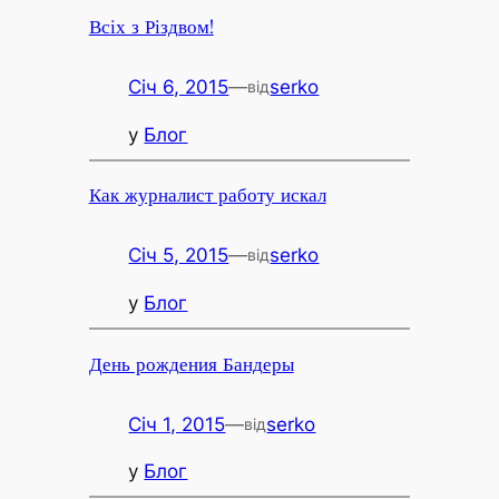
Всіх з Різдвом!
Січ 6, 2015
—
serko
від
у
Блог
Как журналист работу искал
Січ 5, 2015
—
serko
від
у
Блог
День рождения Бандеры
Січ 1, 2015
—
serko
від
у
Блог