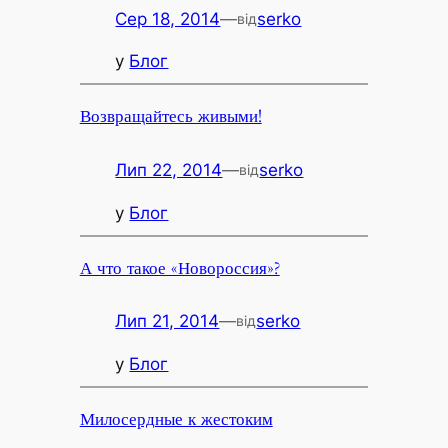
Сер 18, 2014
—
serko
від
у
Блог
Возвращайтесь живыми!
Лип 22, 2014
—
serko
від
у
Блог
А что такое «Новороссия»?
Лип 21, 2014
—
serko
від
у
Блог
Милосердные к жестоким