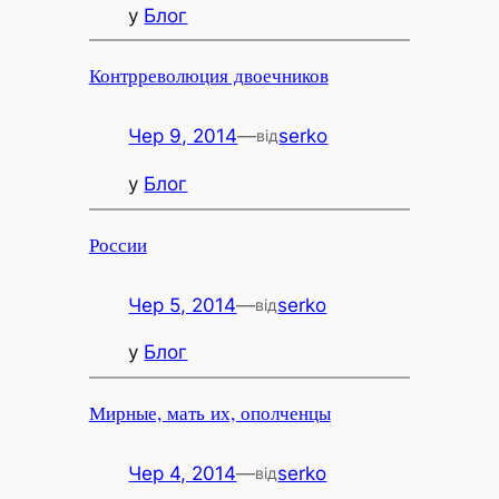
у
Блог
Контрреволюция двоечников
Чер 9, 2014
—
serko
від
у
Блог
России
Чер 5, 2014
—
serko
від
у
Блог
Мирные, мать их, ополченцы
Чер 4, 2014
—
serko
від