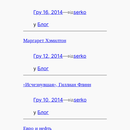
Гру 16, 2014
—
serko
від
у
Блог
Маргарет Хэмилтон
Гру 12, 2014
—
serko
від
у
Блог
«Исчезнувшая», Гиллиан Флинн
Гру 10, 2014
—
serko
від
у
Блог
Евро и нефть