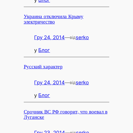
Украина отключила Крыму
электричество
Гру 24, 2014
—
serko
від
у
Блог
Русский характер
Гру 24, 2014
—
serko
від
у
Блог
Срочник ВС РФ говорит, что воевал в
Луганске
Гру 23, 2014
—
serko
від