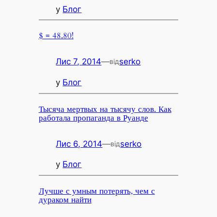
у
Блог
$ = 48.80!
Лис 7, 2014
—
serko
від
у
Блог
Тысяча мертвых на тысячу слов. Как
работала пропаганда в Руанде
Лис 6, 2014
—
serko
від
у
Блог
Лучше с умным потерять, чем с
дураком найти