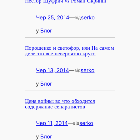
Нестор Шуфрич vs Роман Cкрипін
Чер 25, 2014
—
serko
від
у
Блог
Порошенко и светофор, или На самом
деле это все невероятно круто
Чер 13, 2014
—
serko
від
у
Блог
Цена войны: во что обходится
содержание сепаратистов
Чер 11, 2014
—
serko
від
у
Блог