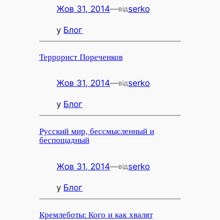
Жов 31, 2014
—
serko
від
у
Блог
Террорист Пореченков
Жов 31, 2014
—
serko
від
у
Блог
Русский мир, бессмысленный и
беспощадный
Жов 31, 2014
—
serko
від
у
Блог
Кремлеботы: Кого и как хвалят