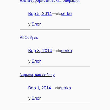
Антитеррористическая операция
Вер 5, 2014
—
serko
від
у
Блог
АбОсРусь
Вер 3, 2014
—
serko
від
у
Блог
Зарыли, как собаку
Вер 1, 2014
—
serko
від
у
Блог