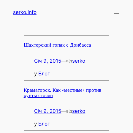
Перейти
serko.info
до
вмісту
Шахтерский гопак с Донбасса
Січ 9, 2015
—
serko
від
у
Блог
Краматорск. Как «местные» против
хунты стояли
Січ 9, 2015
—
serko
від
у
Блог