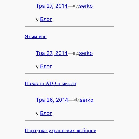
Тра 27, 2014
—
serko
від
у
Блог
Языковое
Тра 27, 2014
—
serko
від
у
Блог
Новости АТО и мысли
Тра 26, 2014
—
serko
від
у
Блог
Парадокс украинских выборов