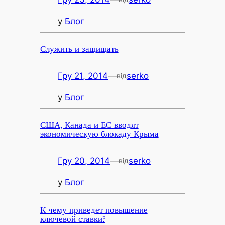
у
Блог
Служить и защищать
Гру 21, 2014
—
serko
від
у
Блог
США, Канада и ЕС вводят
экономическую блокаду Крыма
Гру 20, 2014
—
serko
від
у
Блог
К чему приведет повышение
ключевой ставки?