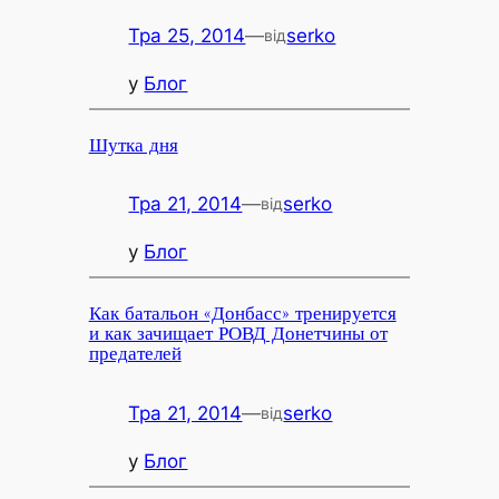
Тра 25, 2014
—
serko
від
у
Блог
Шутка дня
Тра 21, 2014
—
serko
від
у
Блог
Как батальон «Донбасс» тренируется
и как зачищает РОВД Донетчины от
предателей
Тра 21, 2014
—
serko
від
у
Блог