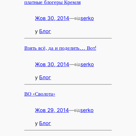
платные блогеры Кремля
Жов 30, 2014
—
serko
від
у
Блог
Взять всё, да и поделить… Вот!
Жов 30, 2014
—
serko
від
у
Блог
ВО «Сволота»
Жов 29, 2014
—
serko
від
у
Блог