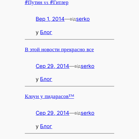
#Путин vs #Гитлер
Вер 1, 2014
—
serko
від
у
Блог
В этой новости прекрасно все
Сер 29, 2014
—
serko
від
у
Блог
Клоун у пидарасов™
Сер 29, 2014
—
serko
від
у
Блог