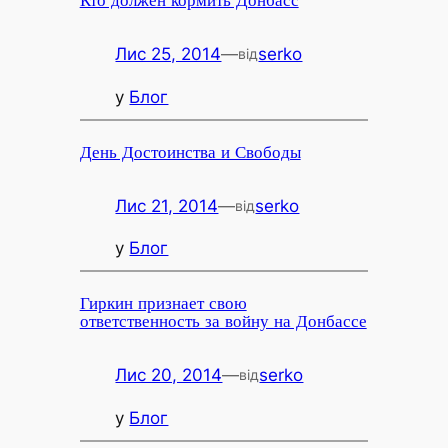
Кто должен кормить Донбасс
Лис 25, 2014
—
serko
від
у
Блог
День Достоинства и Свободы
Лис 21, 2014
—
serko
від
у
Блог
Гиркин признает свою
ответственность за войну на Донбассе
Лис 20, 2014
—
serko
від
у
Блог