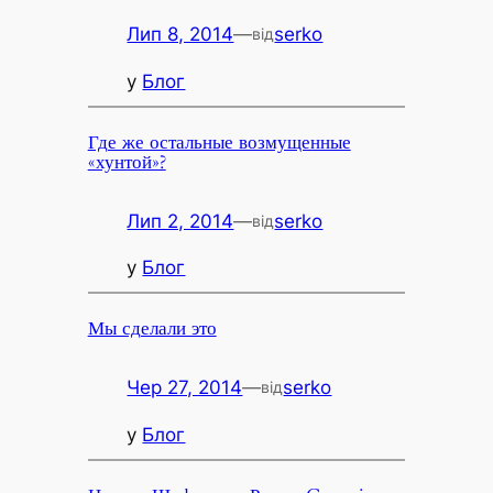
Лип 8, 2014
—
serko
від
у
Блог
Где же остальные возмущенные
«хунтой»?
Лип 2, 2014
—
serko
від
у
Блог
Мы сделали это
Чер 27, 2014
—
serko
від
у
Блог