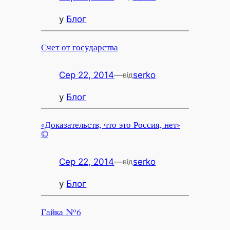
у
Блог
Счет от государства
Сер 22, 2014
—
serko
від
у
Блог
«Доказательств, что это Россия, нет»
©
Сер 22, 2014
—
serko
від
у
Блог
Гайка №6