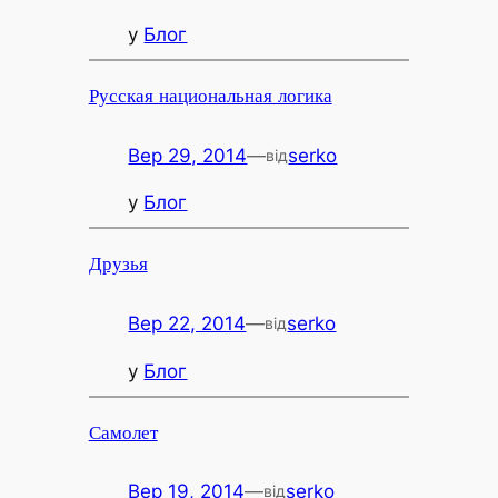
у
Блог
Русская национальная логика
Вер 29, 2014
—
serko
від
у
Блог
Друзья
Вер 22, 2014
—
serko
від
у
Блог
Самолет
Вер 19, 2014
—
serko
від