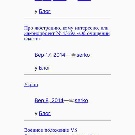
у
Блог
Про люстрацию, кому интересно, или
Законопроект №4359а «Об очищении
власти»
Вер 17, 2014
—
serko
від
у
Блог
Укроп
Вер 8, 2014
—
serko
від
у
Блог
Военное положение VS