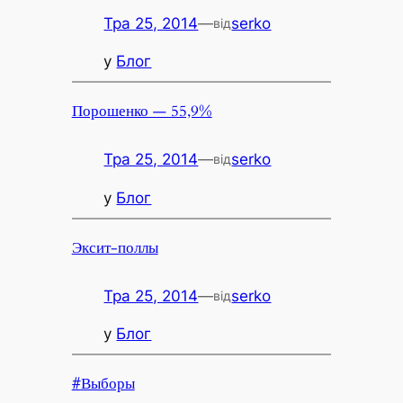
Тра 25, 2014
—
serko
від
у
Блог
Порошенко — 55,9%
Тра 25, 2014
—
serko
від
у
Блог
Эксит-поллы
Тра 25, 2014
—
serko
від
у
Блог
#Выборы