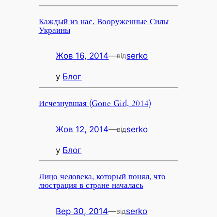
Каждый из нас. Вооруженные Силы
Украины
Жов 16, 2014
—
serko
від
у
Блог
Исчезнувшая (Gone Girl, 2014)
Жов 12, 2014
—
serko
від
у
Блог
Лицо человека, который понял, что
люстрация в стране началась
Вер 30, 2014
—
serko
від