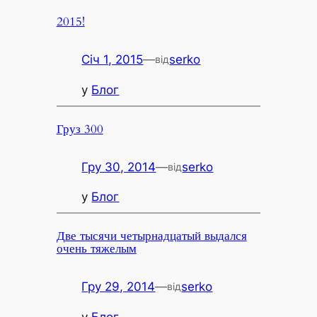
2015!
Січ 1, 2015
—
serko
від
у
Блог
Груз 300
Гру 30, 2014
—
serko
від
у
Блог
Две тысячи четырнадцатый выдался
очень тяжелым
Гру 29, 2014
—
serko
від
у
Блог