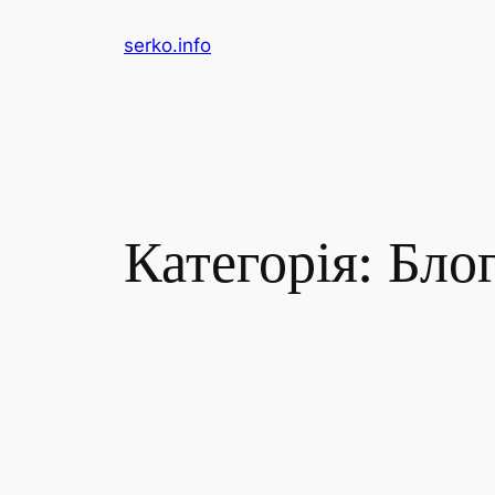
Перейти
serko.info
до
вмісту
Категорія:
Бло