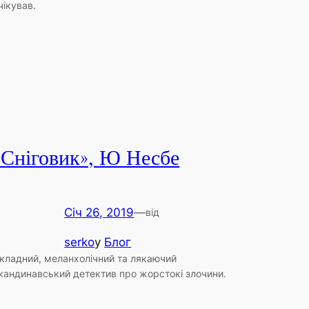
чікував.
«Сніговик», Ю Несбе
Січ 26, 2019
—
від
serko
у
Блог
кладний, меланхолічний та лякаючий
кандинавський детектив про жорстокі злочини.