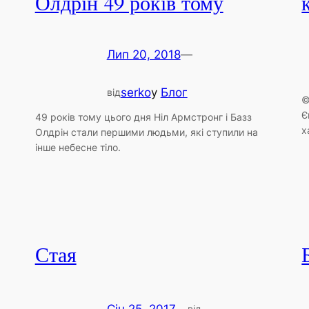
Олдрін 49 років тому
Лип 20, 2018
—
serko
у
Блог
від
©
Є
49 років тому цього дня Ніл Армстронг і Базз
х
Олдрін стали першими людьми, які ступили на
інше небесне тіло.
Стая
від