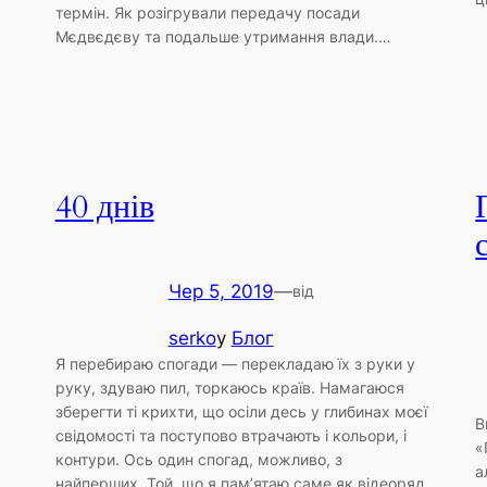
термін. Як розігрували передачу посади
Мєдвєдєву та подальше утримання влади.…
40 днів
Чер 5, 2019
—
від
serko
у
Блог
Я перебираю спогади — перекладаю їх з руки у
руку, здуваю пил, торкаюсь країв. Намагаюся
зберегти ті крихти, що осіли десь у глибинах моєї
В
свідомості та поступово втрачають і кольори, і
«
контури. Ось один спогад, можливо, з
а
найперших. Той, що я пам’ятаю саме як відеоряд,