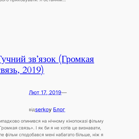
Гучний зв’язок (Громкая
связь, 2019)
Лют 17, 2019
—
serko
у
Блог
від
ипадково опинився на нічному кінопоказі фільму
Громкая связь». І як би я не хотів це визнавати,
ле фільм сподобався мені набагато більше, ніж я