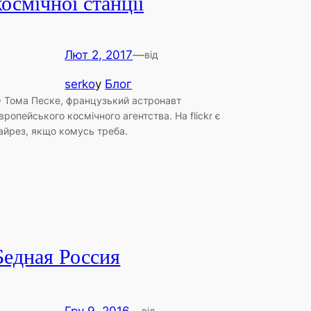
космічної станції
Лют 2, 2017
—
від
serko
у
Блог
 Тома Песке, французький астронавт
вропейського космічного агентства. На flickr є
айрез, якщо комусь треба.
Бедная Россия
від