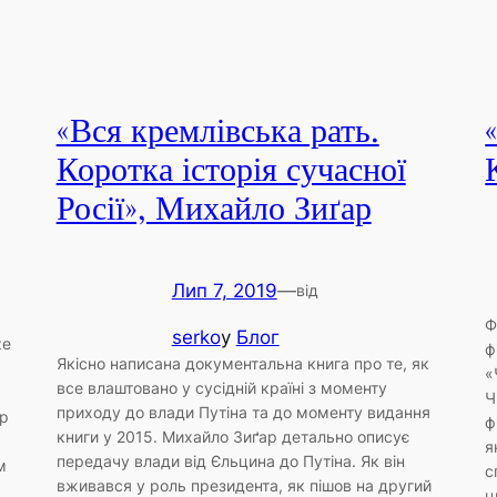
«Вся кремлівська рать.
Коротка історія сучасної
Росії», Михайло Зиґар
Лип 7, 2019
—
від
Ф
serko
у
Блог
ze
ф
Якісно написана документальна книга про те, як
«
все влаштовано у сусідній країні з моменту
Ч
приходу до влади Путіна та до моменту видання
ер
ф
книги у 2015. Михайло Зиґар детально описує
я
передачу влади від Єльцина до Путіна. Як він
м
с
вживався у роль президента, як пішов на другий
ц