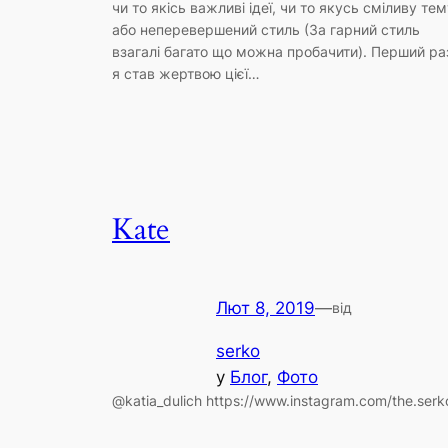
чи то якісь важливі ідеї, чи то якусь сміливу те
або неперевершений стиль (За гарний стиль
взагалі багато що можна пробачити). Перший ра
я став жертвою цієї…
Kate
Лют 8, 2019
—
від
serko
у
Блог
, 
Фото
@katia_dulich https://www.instagram.com/the.serk