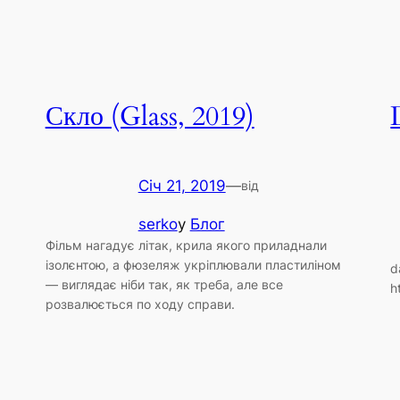
Скло (Glass, 2019)
Січ 21, 2019
—
від
serko
у
Блог
Фільм нагадує літак, крила якого приладнали
ізолєнтою, а фюзеляж укріплювали пластиліном
d
— виглядає ніби так, як треба, але все
h
розвалюється по ходу справи.