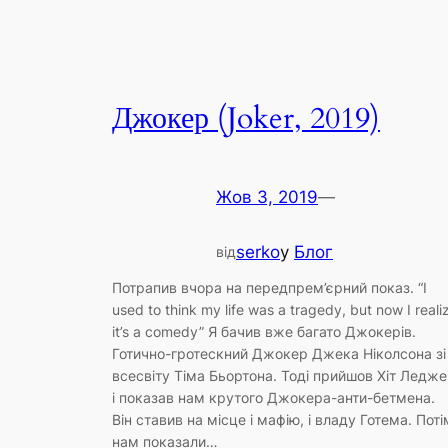
Джокер (Joker, 2019)
Жов 3, 2019
—
serko
у
Блог
від
Потрапив вчора на передпрем’єрний показ. “I
used to think my life was a tragedy, but now I reali
it’s a comedy” Я бачив вже багато Джокерів.
Готично-гротескний Джокер Джека Ніколсона зі
всесвіту Тіма Бьортона. Тоді прийшов Хіт Ледж
і показав нам крутого Джокера-анти-бетмена.
Він ставив на місце і мафію, і владу Готема. Поті
нам показали…