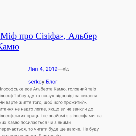
«Міф про Сізіфа», Альбер
Камю
Лип 4, 2019
—
від
serko
у
Блог
ілософське есе Альберта Камю, головний твір
ілософії абсурду та пошук відповіді на питання
Чи варте життя того, щоб його прожити?».
итання не надто легке, якщо ви не звикли до
ілософських праць і не знайомі з філософами, на
ких Камю посилається чи з якими
перечається, то читати буде ще важче. Не буду
ього приховувати. Я останнім…