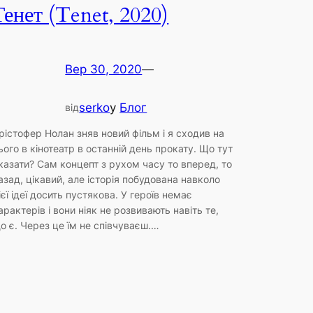
Тенет (Tenet, 2020)
Вер 30, 2020
—
serko
у
Блог
від
рістофер Нолан зняв новий фільм і я сходив на
ього в кінотеатр в останній день прокату. Що тут
казати? Сам концепт з рухом часу то вперед, то
азад, цікавий, але історія побудована навколо
ієї ідеї досить пустякова. У героїв немає
арактерів і вони ніяк не розвивають навіть те,
о є. Через це їм не співчуваєш.…