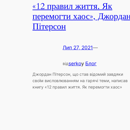
«12 правил життя. Як
перемогти хаос», Джорда
Пітерсон
Лип 27, 2021
—
serko
у
Блог
від
Джордан Пітерсон, що став відомий завдяки
своїм висловлюванням на гарячі теми, написав
книгу «12 правил життя. Як перемогти хаос»