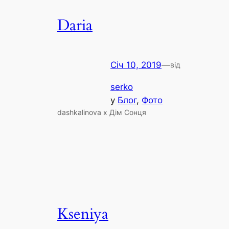
Daria
Січ 10, 2019
—
від
serko
у
Блог
, 
Фото
dashkalinova x Дім Сонця
Kseniya