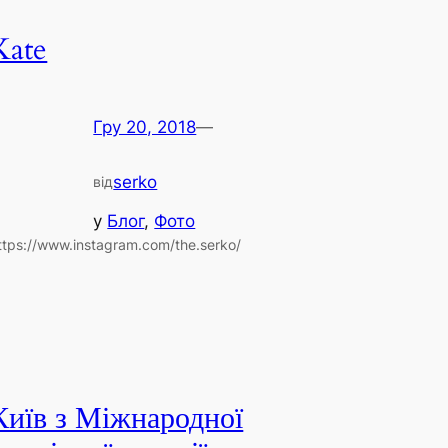
Kate
Гру 20, 2018
—
serko
від
у
Блог
, 
Фото
ttps://www.instagram.com/the.serko/
Київ з Міжнародної