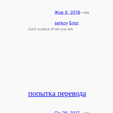
Жов 9, 2018
—
від
serko
у
Блог
Such a piece of art you are
попытка перевода
від