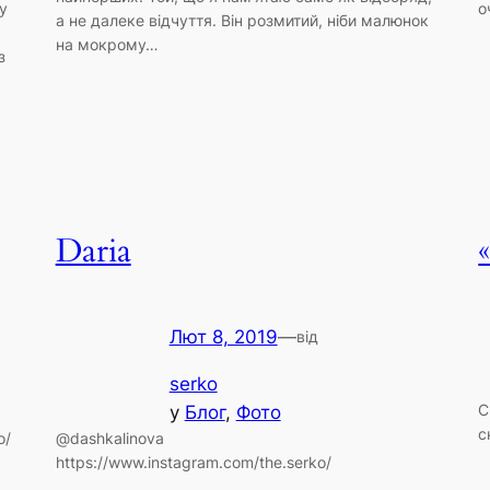
му
о
а не далеке відчуття. Він розмитий, ніби малюнок
на мокрому…
з
Daria
Лют 8, 2019
—
від
serko
С
у
Блог
, 
Фото
с
o/
@dashkalinova
https://www.instagram.com/the.serko/