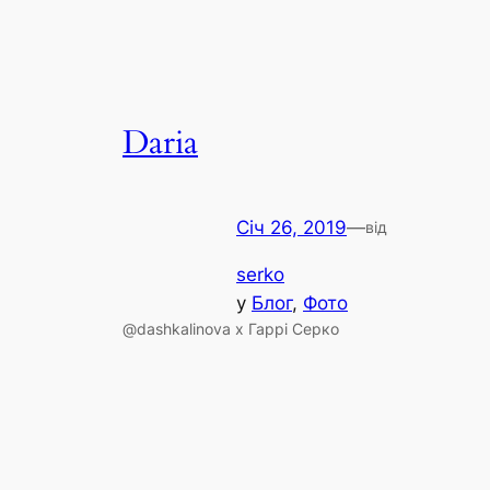
Daria
Січ 26, 2019
—
від
serko
у
Блог
, 
Фото
@dashkalinova x Гаррі Серко