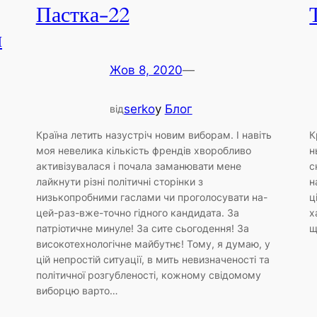
Пастка-22
н
Жов 8, 2020
—
serko
у
Блог
від
Країна летить назустріч новим виборам. І навіть
К
моя невелика кількість френдів хворобливо
н
активізувалася і почала заманювати мене
с
лайкнути різні політичні сторінки з
н
низькопробними гаслами чи проголосувати на-
ц
цей-раз-вже-точно гідного кандидата. За
х
патріотичне минуле! За сите сьогодення! За
щ
високотехнологічне майбутнє! Тому, я думаю, у
цій непростій ситуації, в мить невизначеності та
політичної розгубленості, кожному свідомому
виборцю варто…