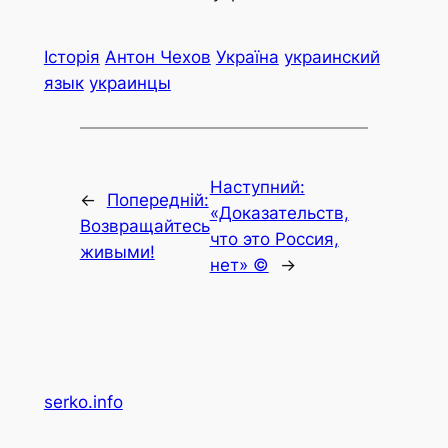
Історія
Антон Чехов
Україна
украинский
язык
украинцы
Наступний:
←
Попередній:
«Доказательств,
Возвращайтесь
что это Россия,
живыми!
нет» ©
→
serko.info