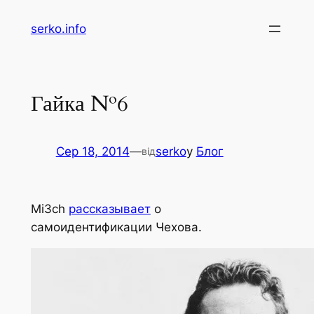
Перейти
serko.info
до
вмісту
Гайка №6
Сер 18, 2014
—
serko
у
Блог
від
Mi3ch
рассказывает
о
самоидентификации Чехова.