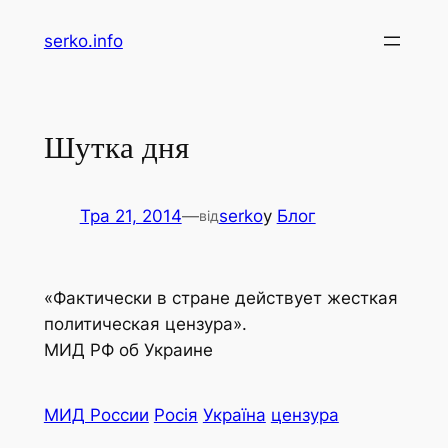
Перейти
serko.info
до
вмісту
Шутка дня
Тра 21, 2014
—
serko
у
Блог
від
«Фактически в стране действует жесткая
политическая цензура».
МИД РФ об Украине
МИД России
Росія
Україна
цензура