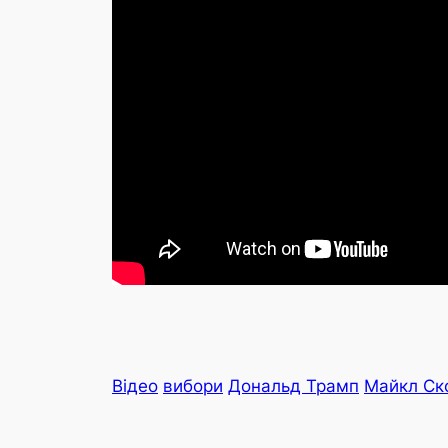
Відео
вибори
Дональд Трамп
Майкл Ск