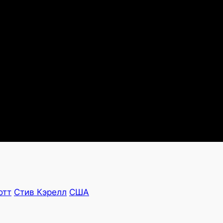
отт
Стив Кэрелл
США