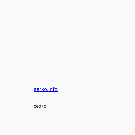
serko.info
серко