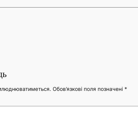
дь
рилюднюватиметься.
Обов’язкові поля позначені
*