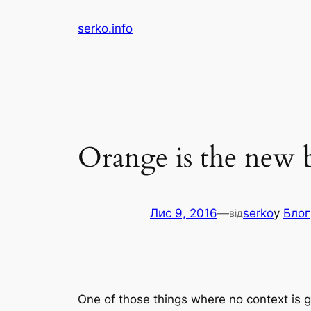
Перейти
serko.info
до
вмісту
Orange is the new 
Лис 9, 2016
—
serko
у
Блог
від
One of those things where no context is g