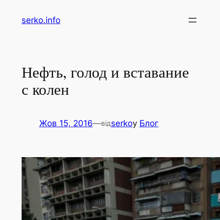
Перейти
serko.info
до
вмісту
Нефть, голод и вставание
с колен
Жов 15, 2016
—
serko
у
Блог
від