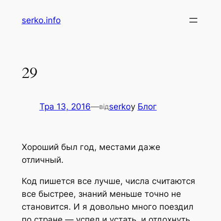
Перейти
serko.info
до
вмісту
29
Тра 13, 2016
—
serko
у
Блог
від
Хороший был год, местами даже
отличный.
Код пишется все лучше, числа считаются
все быстрее, знаний меньше точно не
становится. И я довольно много поездил
по стране — успел и устать, и отдохнуть.