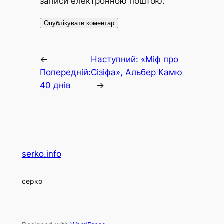
записи електронною поштою.
←
Наступний:
«Міф про
Попередній:
Сізіфа», Альбер Камю
40 днів
→
serko.info
серко