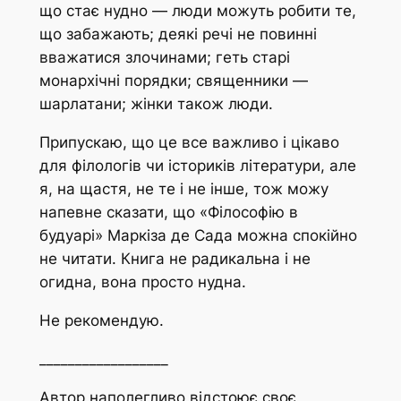
що стає нудно — люди можуть робити те,
що забажають; деякі речі не повинні
вважатися злочинами; геть старі
монархічні порядки; священники —
шарлатани; жінки також люди.
Припускаю, що це все важливо і цікаво
для філологів чи істориків літератури, але
я, на щастя, не те і не інше, тож можу
напевне сказати, що «Філософію в
будуарі» Маркіза де Сада можна спокійно
не читати. Книга не радикальна і не
огидна, вона просто нудна.
Не рекомендую.
__________________
Автор наполегливо відстоює своє