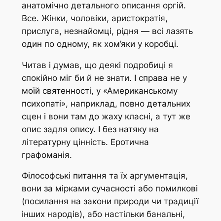
анатомічно детального описання оргій.
Все. Жінки, чоловіки, аристократія,
прислуга, незнайомці, рідня — всі лазять
один по одному, як хом’яки у коробці.
Читав і думав, що деякі подробиці я
спокійно міг би й не знати. І справа не у
моїй святенності, у «Американському
психопаті», наприклад, повно детальних
сцен і вони там до жаху класні, а тут же
опис задля опису. І без натяку на
літературну цінність. Еротична
графоманія.
Філософські питання та їх аргументація,
вони за мірками сучасності або помилкові
(посилання на закони природи чи традиції
інших народів), або настільки банальні,