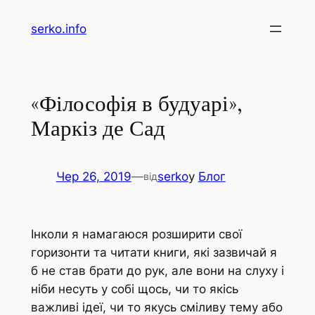
Перейти
serko.info
до
вмісту
«Філософія в будуарі»,
Маркіз де Сад
Чер 26, 2019
—
serko
у
Блог
від
Інколи я намагаюся розширити свої
горизонти та читати книги, які зазвичай я
б не став брати до рук, але вони на слуху і
ніби несуть у собі щось, чи то якісь
важливі ідеї, чи то якусь сміливу тему або