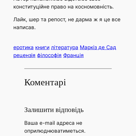
конституційне право на косномовність.
Лайк, шер та репост, не дарма ж я це все
написав.
еротика
книги
література
Маркіз де Сад
рецензія
філософія
Франція
Коментарі
Залишити відповідь
Ваша e-mail адреса не
оприлюднюватиметься.