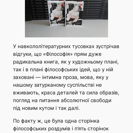
У навкололітературних тусовках зустрічав
відгуки, що «Філософія» прям дуже
радикальна книга, як у художньому плані,
так і в плані філософських ідей, що у ній
заховані — інтимна проза, мова, яку у
нашому затурканому суспільстві не
вживають, краса деталей та сила образів,
погляд на питання абсолютної свободи
під новим кутом і так далі.
По факту ж, це була одна сторінка
філософських роздумів і п’ять сторінок