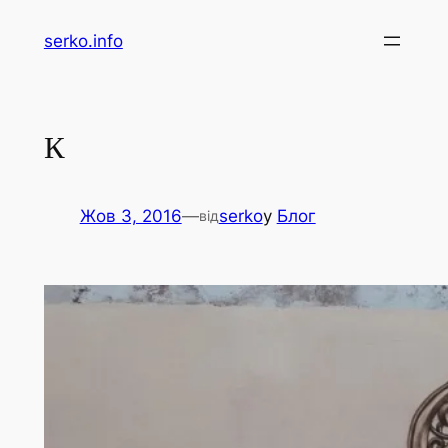
Перейти
serko.info
до
вмісту
К
Жов 3, 2016
—
serko
у
Блог
від