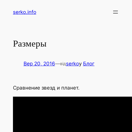
Перейти
serko.info
до
вмісту
Размеры
Вер 20, 2016
—
serko
у
Блог
від
Сравнение звезд и планет.