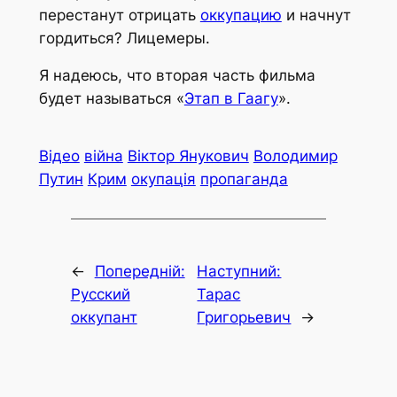
перестанут отрицать
оккупацию
и начнут
гордиться? Лицемеры.
Я надеюсь, что вторая часть фильма
будет называться «
Этап в Гаагу
».
Відео
війна
Віктор Янукович
Володимир
Путин
Крим
окупація
пропаганда
←
Попередній:
Наступний:
Русский
Тарас
оккупант
Григорьевич
→