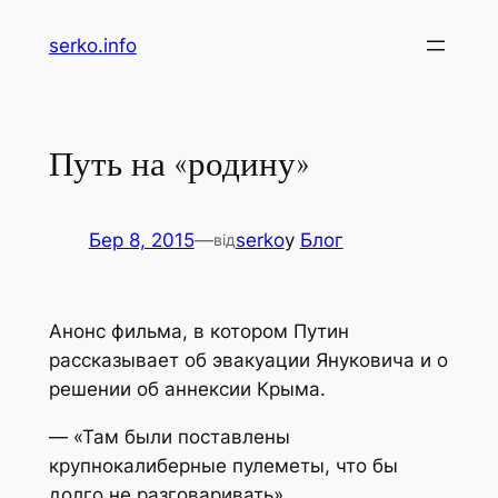
Перейти
serko.info
до
вмісту
Путь на «родину»
Бер 8, 2015
—
serko
у
Блог
від
Анонс фильма, в котором Путин
рассказывает об эвакуации Януковича и о
решении об аннексии Крыма.
— «Там были поставлены
крупнокалиберные пулеметы, что бы
долго не разговаривать».