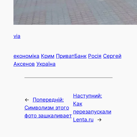
via
економіка
Крим
ПриватБанк
Росія
Сергей
Аксенов
Україна
Наступний:
←
Попередній:
Как
Символизм этого
перезапускали
фото зашкаливает
Lenta.ru
→