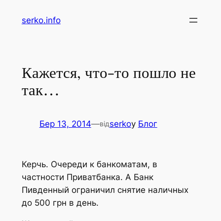
Перейти
serko.info
до
вмісту
Кажется, что-то пошло не
так…
Бер 13, 2014
—
serko
у
Блог
від
Керчь. Очереди к банкоматам, в
частности Приватбанка. А Банк
Пивденный ограничил снятие наличных
до 500 грн в день.