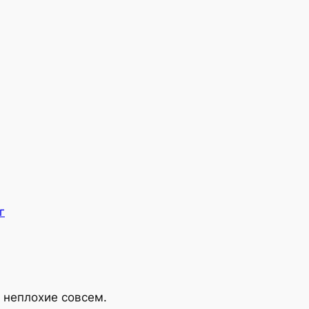
г
а неплохие совсем.