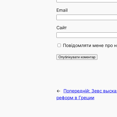
Email
Сайт
Повідомляти мене про н
←
Попередній:
Зевс выска
реформ в Греции