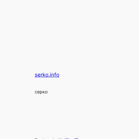
serko.info
серко