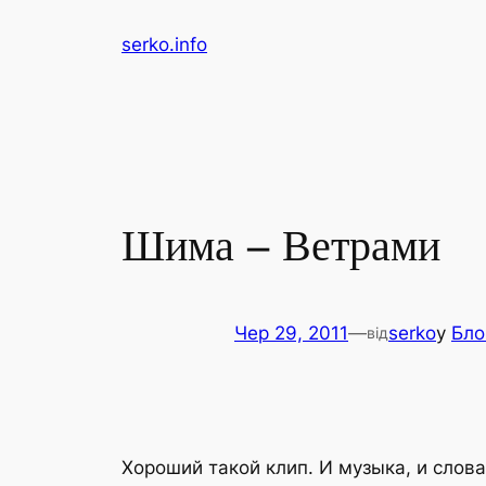
Перейти
serko.info
до
вмісту
Шима – Ветрами
Чер 29, 2011
—
serko
у
Бло
від
Хороший такой клип. И музыка, и слов