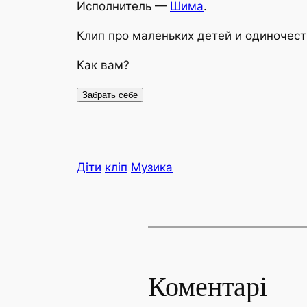
Исполнитель —
Шима
.
Клип про маленьких детей и одиночеств
Как вам?
Діти
кліп
Музика
Коментарі