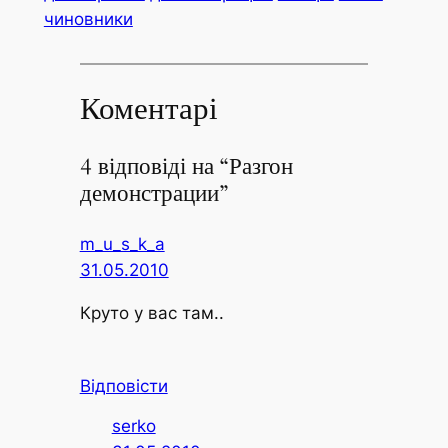
чиновники
Коментарі
4 відповіді на “Разгон
демонстрации”
m_u_s_k_a
31.05.2010
Круто у вас там..
Відповісти
serko