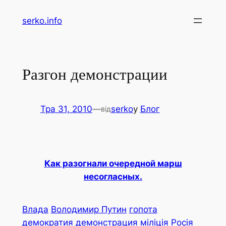
Перейти
serko.info
до
вмісту
Разгон демонстрации
Тра 31, 2010
—
serko
у
Блог
від
Как разогнали очередной марш
несогласных.
Влада
Володимир Путин
гопота
демократия
демонстрация
міліція
Росія