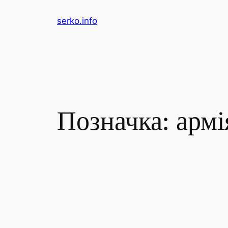
Перейти
serko.info
до
вмісту
Позначка:
армі