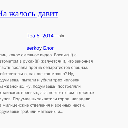
На жалось давит
Тра 5, 2014
—
від
serko
у
Блог
лин, какое смешное видео. Боевик(!!) с
втоматом в руках(!!) жалуется(!!), что законная
ласть послала против сепаратистов спецназ.
ействительно, как же так можно? Ну,
одумаешь, пытали и убили трех человек
ражданских. Ну, подумаешь, постреляли
краинских военных, ага, всего-то там с десяток
рупов. Подумаешь захватили город, нападали
а милицейские отделения и военных части,
одумаешь грабили магазины и…