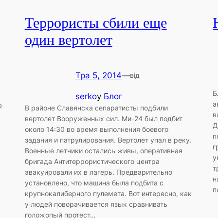
Террористы сбили еще
один вертолет
Тра 5, 2014
—
від
Б
serko
у
Блог
а
е
В районе Славянска сепаратисты подбили
в
вертолет Вооруженных сил. Ми-24 был подбит
Д
около 14:30 во время выполнения боевого
п
задания и патрулирования. Вертолет упал в реку.
г
Военные летчики остались живы, оперативная
у
бригада Антитеррористического центра
т
эвакуировали их в лагерь. Предварительно
н
установлено, что машина была подбита с
п
крупнокалиберного пулемета. Вот интересно, как
у людей поворачивается язык сравнивать
голожопый протест…