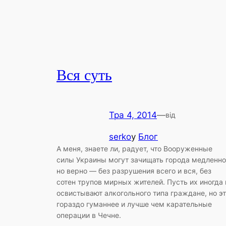
Вся суть
Тра 4, 2014
—
від
serko
у
Блог
А меня, знаете ли, радует, что Вооруженные
силы Украины могут зачищать города медленно
но верно — без разрушения всего и вся, без
сотен трупов мирных жителей. Пусть их иногда 
освистывают алкогольного типа граждане, но э
гораздо гуманнее и лучше чем карательные
операции в Чечне.