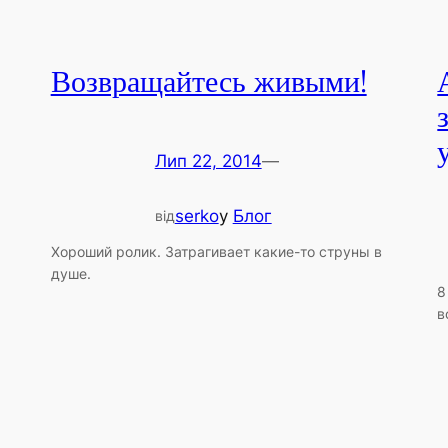
Возвращайтесь живыми!
Лип 22, 2014
—
serko
у
Блог
від
Хороший ролик. Затрагивает какие-то струны в
душе.
8
в