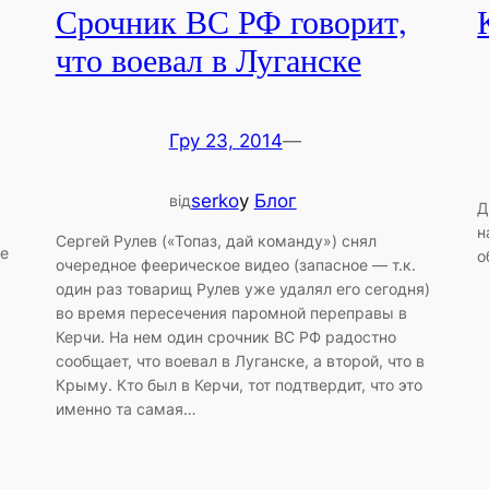
Срочник ВС РФ говорит,
что воевал в Луганске
Гру 23, 2014
—
serko
у
Блог
від
Д
н
Сергей Рулев («Топаз, дай команду») снял
ее
о
очередное феерическое видео (запасное — т.к.
один раз товарищ Рулев уже удалял его сегодня)
во время пересечения паромной переправы в
Керчи. На нем один срочник ВС РФ радостно
сообщает, что воевал в Луганске, а второй, что в
Крыму. Кто был в Керчи, тот подтвердит, что это
именно та самая…