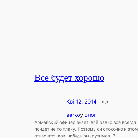
Все будет хорошо
Кві 12, 2014
—
від
serko
у
Блог
Армейский офицер знает: всё равно всё всегда
пойдет не по плану. Поэтому он спокойно к это
относится: как–нибудь выкрутимся. В