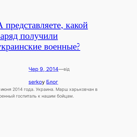
А представляете, какой
заряд получили
украинские военные?
Чер 9, 2014
—
від
serko
у
Блог
 июня 2014 года. Украина. Марш харьковчан в
оенный госпиталь к нашим бойцам.