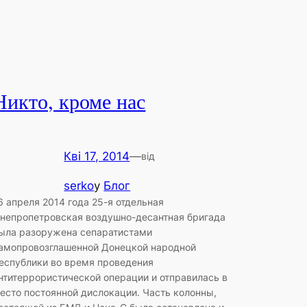
Никто, кроме нас
Кві 17, 2014
—
від
serko
у
Блог
6 апреля 2014 года 25-я отдельная
непропетровская воздушно-десантная бригада
ыла разоружена сепаратистами
амопровозглашенной Донецкой народной
еспублики во время проведения
нтитеррористической операции и отправилась в
есто постоянной дислокации. Часть колонны,