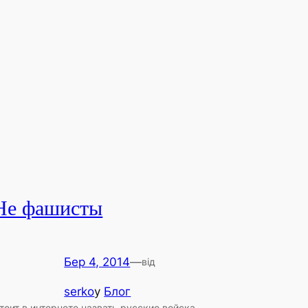
Не фашисты
Бер 4, 2014
—
від
serko
у
Блог
тоит в интернете назвать русские войска