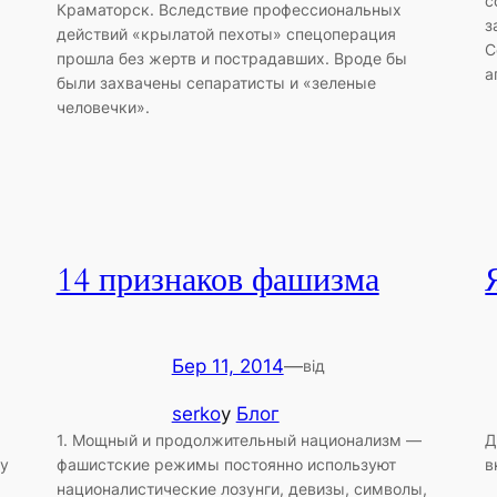
с
Краматорск. Вследствие профессиональных
з
действий «крылатой пехоты» спецоперация
С
прошла без жертв и пострадавших. Вроде бы
а
были захвачены сепаратисты и «зеленые
человечки».
14 признаков фашизма
Бер 11, 2014
—
від
serko
у
Блог
1. Мощный и продолжительный национализм —
Д
му
фашистские режимы постоянно используют
в
националистические лозунги, девизы, символы,