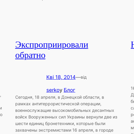
Экспроприировали
обратно
Кві 18, 2014
—
від
1
serko
у
Блог
,
Д
Сегодня, 18 апреля, в Донецкой области, в
б
рамках антитеррористической операции,
и
с
военнослужащие высокомобильных десантных
то
р
войск Вооруженных сил Украины вернули две из
а
шести единиц бронетехники, которые были
м
захвачены экстремистами 16 апреля, в городе