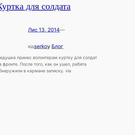
Куртка для солдата
Лис 13, 2014
—
serko
у
Блог
від
едушка принес волонтерам куртку для солдат
а фронте. После того, как он ушел, ребята
бнаружили в кармане записку. via