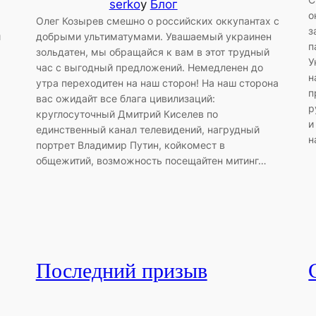
serko
у
Блог
о
Олег Козырев смешно о российских оккупантах с
з
и
добрыми ультиматумами. Увашаемый украинен
п
зольдатен, мы обращайся к вам в этот трудный
У
час с выгодный предложений. Немедленен до
н
утра переходитен на наш сторон! На наш сторона
п
вас ожидайт все блага цивилизаций:
р
круглосуточный Дмитрий Киселев по
и
единственный канал телевидений, нагрудный
н
портрет Владимир Путин, койкомест в
общежитий, возможность посещайтен митинг…
Последний призыв