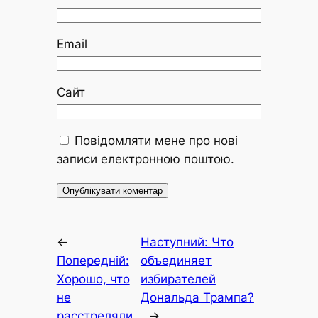
Email
Сайт
Повідомляти мене про нові
записи електронною поштою.
←
Наступний:
Что
Попередній:
объединяет
Хорошо, что
избирателей
не
Дональда Трампа?
расстреляли
→