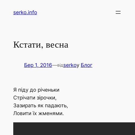
Перейти
serko.info
до
вмісту
Кстати, весна
Бер 1, 2016
—
serko
у
Блог
від
Я піду до річеньки
Стрічати зірочки,
Зазирать як падають,
Ловити їх жменями.