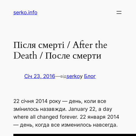
Перейти
serko.info
до
вмісту
Після смерті / After the
Death / После смерти
Січ 23, 2016
—
serko
у
Блог
від
22 січня 2014 року — день, коли все
змінилось назавжди. January 22, a day
where all changed forever. 22 января 2014
— день, когда все изменилось навсегда.