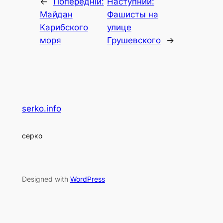
←
Попередній:
Наступний:
Майдан
Фашисты на
Карибского
улице
моря
Грушевского
→
serko.info
серко
Designed with
WordPress