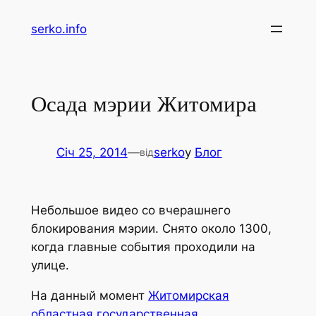
Перейти
serko.info
до
вмісту
Осада мэрии Житомира
Січ 25, 2014
—
serko
у
Блог
від
Небольшое видео со вчерашнего
блокирования мэрии. Снято около 1300,
когда главные события проходили на
улице.
На данный момент
Житомирская
областная государственная