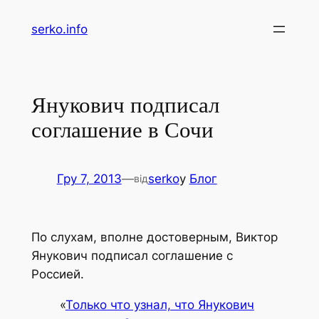
Перейти
serko.info
до
вмісту
Янукович подписал
соглашение в Сочи
Гру 7, 2013
—
serko
у
Блог
від
По слухам, вполне достоверным, Виктор
Янукович подписал соглашение с
Россией.
«
Только что узнал, что Янукович