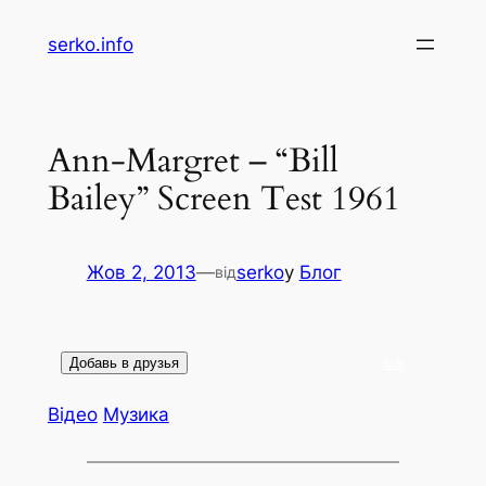
Перейти
serko.info
до
вмісту
Ann-Margret – “Bill
Bailey” Screen Test 1961
Жов 2, 2013
—
serko
у
Блог
від
srk
Відео
Музика