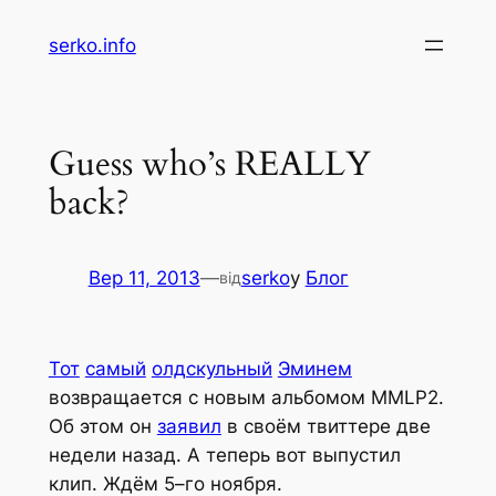
Перейти
serko.info
до
вмісту
Guess who’s REALLY
back?
Вер 11, 2013
—
serko
у
Блог
від
Тот
самый
олдскульный
Эминем
возвращается с новым альбомом
MMLP2
.
Об этом он
заявил
в своём твиттере две
недели назад. А теперь вот выпустил
клип. Ждём 5–го ноября.