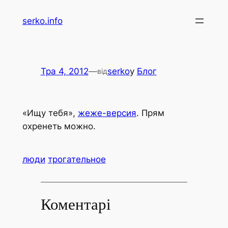
Перейти
serko.info
до
вмісту
Тра 4, 2012
—
serko
у
Блог
від
«Ищу тебя»,
жеже-версия
. Прям
охренеть можно.
люди
трогательное
Коментарі