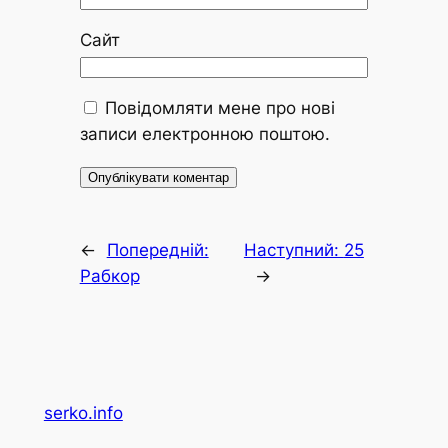
Сайт
Повідомляти мене про нові
записи електронною поштою.
←
Попередній:
Наступний:
25
Рабкор
→
serko.info