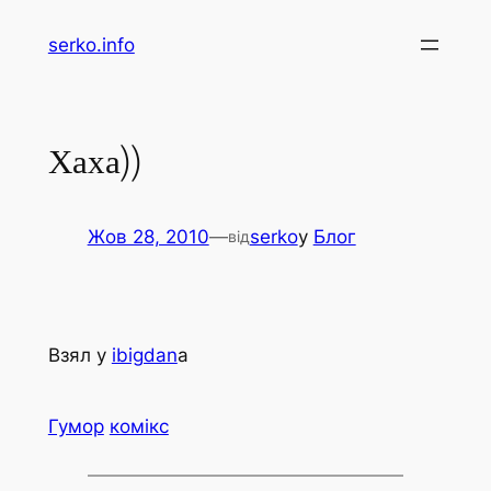
Перейти
serko.info
до
вмісту
Хаха))
Жов 28, 2010
—
serko
у
Блог
від
Взял у
ibigdan
а
Гумор
комікс