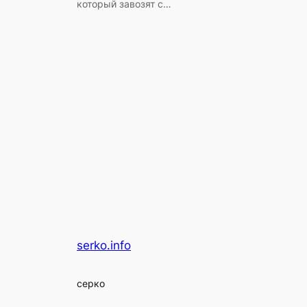
который завозят с…
serko.info
серко