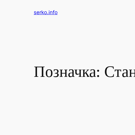
Перейти
serko.info
до
вмісту
Позначка:
Стан