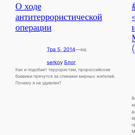
О ходе
антитеррористической
операции
Тра 5, 2014
—
від
serko
у
Блог
Как и подобает террористам, пророссийские
боевики прячутся за спинами мирных жителей.
Почему я не удивлен?
В
м
д
в
п
М