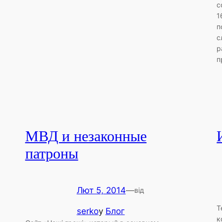
с
1
п
с
р
п
МВД и незаконные
патроны
Лют 5, 2014
—
від
Т
serko
у
Блог
к