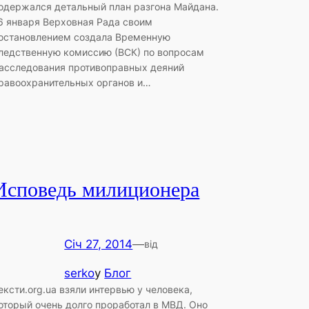
одержался детальный план разгона Майдана.
6 января Верховная Рада своим
остановлением создала Временную
ледственную комиссию (ВСК) по вопросам
асследования противоправных деяний
равоохранительных органов и…
Исповедь милиционера
Січ 27, 2014
—
від
serko
у
Блог
ексти.org.ua взяли интервью у человека,
оторый очень долго проработал в МВД. Оно