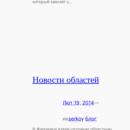
который завозят с…
Новости областей
Лют 19, 2014
—
serko
у
Блог
від
В Житомире взяли штурмом областную