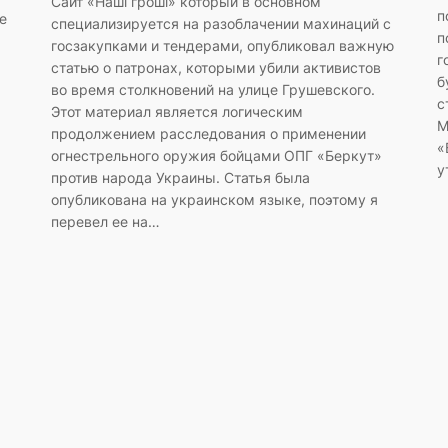
Сайт «Наші гроші» который в основном
п
е
специализируется на разоблачении махинаций с
п
госзакупками и тендерами, опубликовал важную
г
статью о патронах, которыми убили активистов
б
во время столкновений на улице Грушевского.
с
Этот материал является логическим
М
продолжением расследования о применении
«
огнестрельного оружия бойцами ОПГ «Беркут»
у
против народа Украины. Статья была
опубликована на украинском языке, поэтому я
перевел ее на…