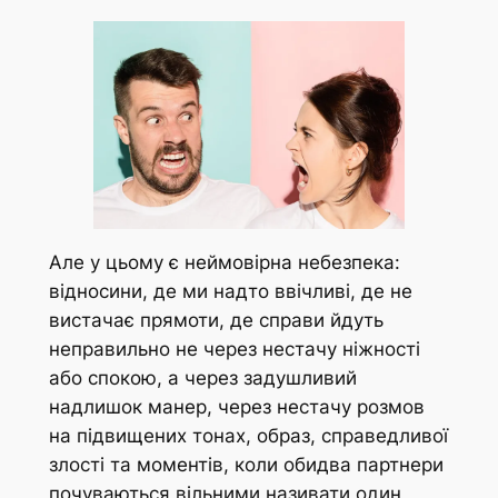
Але у цьому є неймовірна небезпека:
відносини, де ми надто ввічливі, де не
вистачає прямоти, де справи йдуть
неправильно не через нестачу ніжності
або спокою, а через задушливий
надлишок манер, через нестачу розмов
на підвищених тонах, образ, справедливої
злості та моментів, коли обидва партнери
почуваються вільними називати один