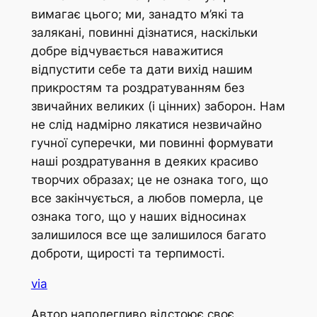
вимагає цього; ми, занадто м’які та
залякані, повинні дізнатися, наскільки
добре відчувається наважитися
відпустити себе та дати вихід нашим
прикростям та роздратуванням без
звичайних великих (і цінних) заборон. Нам
не слід надмірно лякатися незвичайно
гучної суперечки, ми повинні формувати
наші роздратування в деяких красиво
творчих образах; це не ознака того, що
все закінчується, а любов померла, це
ознака того, що у наших відносинах
залишилося все ще залишилося багато
доброти, щирості та терпимості.
via
Автор наполегливо відстоює своє