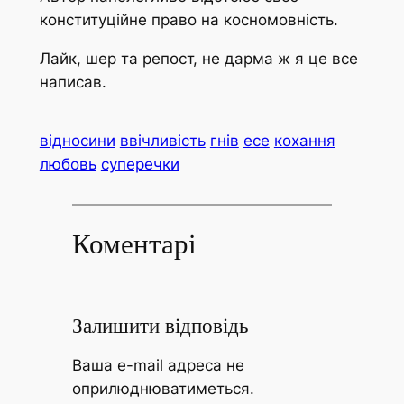
конституційне право на косномовність.
Лайк, шер та репост, не дарма ж я це все
написав.
відносини
ввічливість
гнів
есе
кохання
любовь
суперечки
Коментарі
Залишити відповідь
Ваша e-mail адреса не
оприлюднюватиметься.