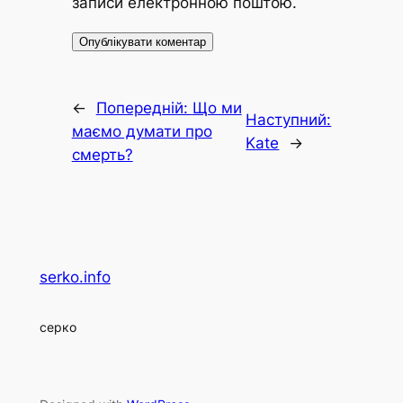
записи електронною поштою.
←
Попередній:
Що ми
Наступний:
маємо думати про
Kate
→
смерть?
serko.info
серко