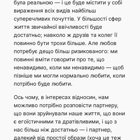
була реальною — і це буде містити у собі
вираження всіх видів найбільш
суперечливих почуттів. У більшості сфер
життя звичайної ввічливості буде
достатньо; навколо ж друзів та колег її
повинно бути трохи більше. Але любов
потребує дещо більш ризикованого: ми
повинні вміти говорити про те, що
ненавидимо, коли ми ненавидимо — щоб
пізніше ми могли нормально любити, коли
потрібно буде любити.
Ось чому, в інтересах відносин, нам
можливо потрібно розповісти партнеру,
що вони зруйнували наше життя, що вони
є егоїстичними та дратівливими, і що з
нас більш ніж достатньо — і партнер,
далекий від простої образи (хоча це теж