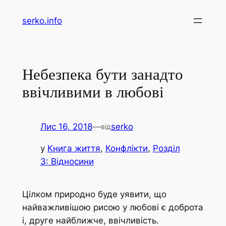
Перейти
serko.info
до
вмісту
Небезпека бути занадто
ввічливими в любові
Лис 16, 2018
—
serko
від
у
Книга життя
, 
Конфлікти
, 
Розділ
3: Відносини
Цілком природно буде уявити, що
найважливішою рисою у любові є доброта
і, друге найближче, ввічливість.